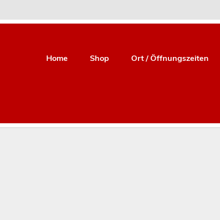
zgerei Curschellas Se
Home
Shop
Ort / Öffnungszeiten