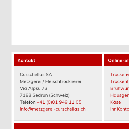
Kontakt
Online-S
Curschellas SA
Trocken
Metzgerei / Fleischtrocknerei
Trockenf
Via Alpsu 73
Brühwür
7188 Sedrun (Schweiz)
Hausgem
Telefon
+41 (0)81 949 11 05
Käse
info@metzgerei-curschellas.ch
Ihr Kont