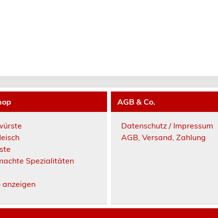
hop
AGB & Co.
würste
Datenschutz / Impressum
leisch
AGB, Versand, Zahlung
ste
a
achte Spezialitäten
a
a
o anzeigen
a